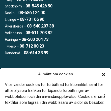
08-545 426 50
Stockholm –
08-586 124 00
Nacka –
08-731 66 90
Lidingö –
08-540 207 38
Åkersberga –
08-511 703 82
Vallentuna –
08-500 204 73
Haninge –
08-712 80 23
Tyresö –
08-614 33 99
Danderyd –
Öppettider:
Allmänt om cookies
Vardagar 09.00–16.00.
Telefonjour dygnet runt.
Vi använder cookies för förbättrad funktionalitet samt för
att analysera trafiken för löpande förbättringar av
webbplatsen och din användarupplevelse. Cookies är små
textfiler som lagras i din webbläsare av sidor du besöker.