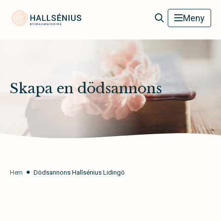
Hallsénius Begravningsbyrå
Meny
Skapa en dödsannons
Hem
Dödsannons Hallsénius Lidingö