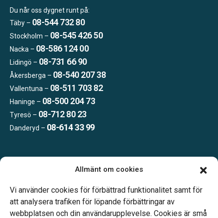
Du når oss dygnet runt på:
08-544 732 80
Täby –
08-545 426 50
Stockholm –
08-586 124 00
Nacka –
08-731 66 90
Lidingö –
08-540 207 38
Åkersberga –
08-511 703 82
Vallentuna –
08-500 204 73
Haninge –
08-712 80 23
Tyresö –
08-614 33 99
Danderyd –
Öppettider:
Allmänt om cookies
Vardagar 09.00–16.00.
Telefonjour dygnet runt.
Vi använder cookies för förbättrad funktionalitet samt för
att analysera trafiken för löpande förbättringar av
webbplatsen och din användarupplevelse. Cookies är små