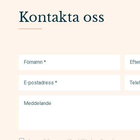
Kontakta oss
Förnamn
Efter
(Required)
(Requir
E-
Telef
postadress
(Requir
(Required)
Meddelande