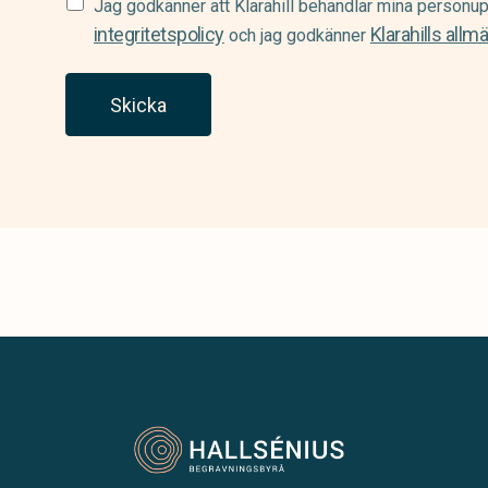
Samtycke
Jag godkänner att Klarahill behandlar mina personup
(Required)
integritetspolicy
Klarahills allm
och jag godkänner
Skicka