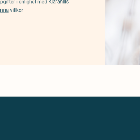
Klarahills
pgifter i enlighet med
änna
villkor