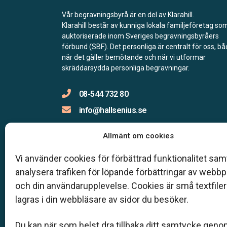
Vår begravningsbyrå är en del av Klarahill.
Klarahill består av kunniga lokala familjeföretag so
auktoriserade inom Sveriges begravningsbyråers
förbund (SBF). Det personliga är centralt för oss, b
när det gäller bemötande och när vi utformar
skräddarsydda personliga begravningar.
08-544 732 80
info@hallsenius.se
Allmänt om cookies
Jourtelefon
Vi använder cookies för förbättrad funktionalitet samt
analysera trafiken för löpande förbättringar av webb
Du når oss dygnet runt på:
08-544 732 80
och din användarupplevelse. Cookies är små textfile
Täby –
08-545 426 50
lagras i din webbläsare av sidor du besöker.
Stockholm –
08-586 124 00
Nacka –
08-731 66 90
Du kan när som helst dra tillbaka ditt samtycke geno
Lidingö –