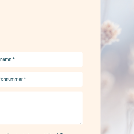
namn
ed)
onnummer
ed)