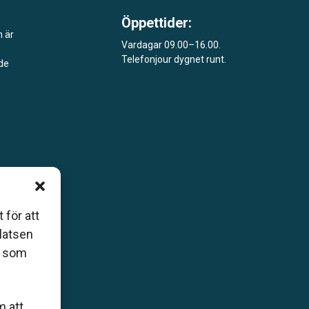
Öppettider:
m är
Vardagar 09.00–16.00.
Telefonjour dygnet runt.
åde
 för att
platsen
r som
m att