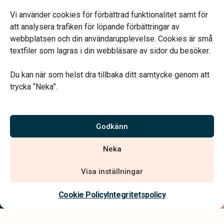
Vardagar 09.00–16.00.
Telefonjour dygnet runt.
Vi använder cookies för förbättrad funktionalitet samt för
att analysera trafiken för löpande förbättringar av
webbplatsen och din användarupplevelse. Cookies är små
textfiler som lagras i din webbläsare av sidor du besöker.
Du kan när som helst dra tillbaka ditt samtycke genom att
Vårt systerbolag Verahill hjälper dig med familjejuridiken –
trycka “Neka”.
genom hela livet.
Varmt välkommen.
Godkänn
Vi är auktoriserade av Sveriges Begravningsbyråers Förbund och
Neka
har högt ställda krav på utbildning, kvalitet, miljö och arbetsmiljö.
Visa inställningar
Kontakta oss
Cookie Policy
Integritetspolicy