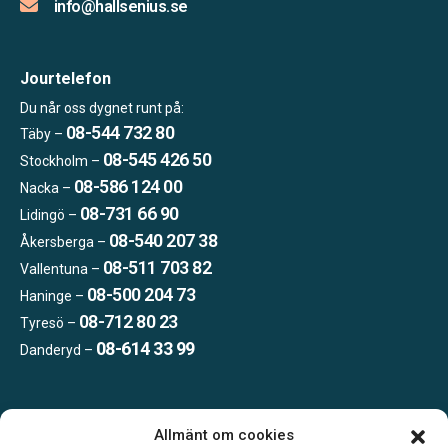
info@hallsenius.se
Jourtelefon
Du når oss dygnet runt på:
08-544 732 80
Täby –
08-545 426 50
Stockholm –
08-586 124 00
Nacka –
08-731 66 90
Lidingö –
08-540 207 38
Åkersberga –
08-511 703 82
Vallentuna –
08-500 204 73
Haninge –
08-712 80 23
Tyresö –
08-614 33 99
Danderyd –
Öppettider:
Allmänt om cookies