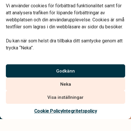
Telefonjour dygnet runt.
Vi använder cookies för förbättrad funktionalitet samt för
att analysera trafiken för löpande förbättringar av
webbplatsen och din användarupplevelse. Cookies är små
textfiler som lagras i din webbläsare av sidor du besöker.
Du kan när som helst dra tillbaka ditt samtycke genom att
Vårt systerbolag Verahill hjälper dig med familjejuridiken –
trycka “Neka”.
genom hela livet.
Varmt välkommen.
Godkänn
Vi är auktoriserade av Sveriges Begravningsbyråers Förbund och
Neka
har högt ställda krav på utbildning, kvalitet, miljö och arbetsmiljö.
Visa inställningar
Kontakta oss
Cookie Policy
Integritetspolicy