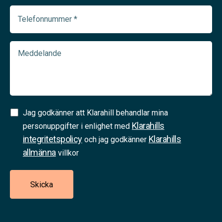
Telefonnummer
(Required)
Meddelande
Samtycke
Jag godkänner att Klarahill behandlar mina
Klarahills
(Required)
personuppgifter i enlighet med
integritetspolicy
Klarahills
och jag godkänner
allmänna
villkor
Skicka