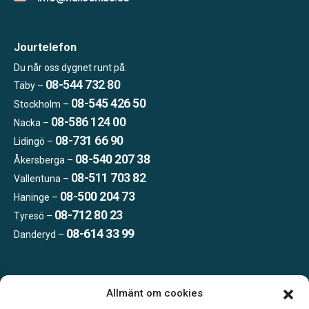
Jourtelefon
Du når oss dygnet runt på:
08-544 732 80
Täby –
08-545 426 50
Stockholm –
08-586 124 00
Nacka –
08-731 66 90
Lidingö –
08-540 207 38
Åkersberga –
08-511 703 82
Vallentuna –
08-500 204 73
Haninge –
08-712 80 23
Tyresö –
08-614 33 99
Danderyd –
Öppettider:
Allmänt om cookies
Vardagar 09.00–16.00.