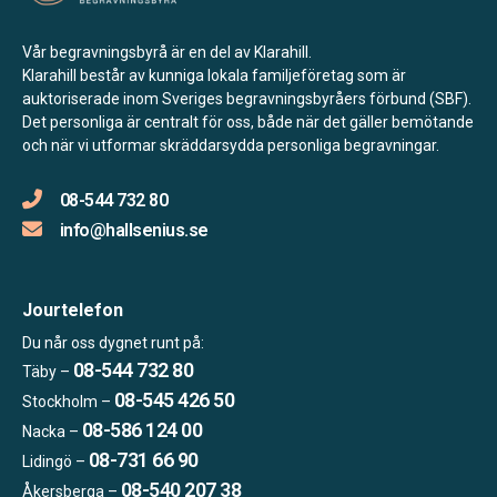
Vår begravningsbyrå är en del av Klarahill.
Klarahill består av kunniga lokala familjeföretag som är
auktoriserade inom Sveriges begravningsbyråers förbund (SBF).
Det personliga är centralt för oss, både när det gäller bemötande
och när vi utformar skräddarsydda personliga begravningar.
08-544 732 80
info@hallsenius.se
Jourtelefon
Du når oss dygnet runt på:
08-544 732 80
Täby –
08-545 426 50
Stockholm –
08-586 124 00
Nacka –
08-731 66 90
Lidingö –
08-540 207 38
Åkersberga –