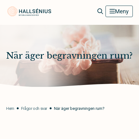
Hallsénius Begravningsbyrå
Meny
När äger begravningen rum?
Hem
Frågor och svar
När äger begravningen rum?