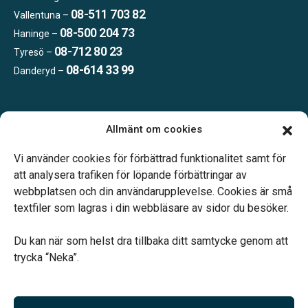
08-511 703 82
Vallentuna –
08-500 204 73
Haninge –
08-712 80 23
Tyresö –
08-614 33 99
Danderyd –
Öppettider:
Allmänt om cookies
Vardagar 09.00–16.00.
Telefonjour dygnet runt.
Vi använder cookies för förbättrad funktionalitet samt för
att analysera trafiken för löpande förbättringar av
webbplatsen och din användarupplevelse. Cookies är små
textfiler som lagras i din webbläsare av sidor du besöker.
Du kan när som helst dra tillbaka ditt samtycke genom att
Vårt systerbolag Verahill hjälper dig med familjejuridiken –
trycka “Neka”.
genom hela livet.
Varmt välkommen.