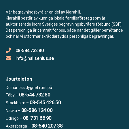
Vår begravningsbyrå är en del av Klarahill.
Klarahill består av kunniga lokala familjeföretag som är
auktoriserade inom Sveriges begravningsbyråers förbund (SBF).
Det personliga är centralt för oss, både när det gäller bemötande
och när vi utformar skräddarsydda personliga begravningar.
08-544 732 80
info@hallsenius.se
Jourtelefon
Du når oss dygnet runt på:
08-544 732 80
Täby –
08-545 426 50
Stockholm –
08-586 124 00
Nacka –
08-731 66 90
Lidingö –
08-540 207 38
Åkersberga –