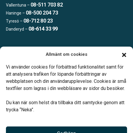
08-511 703 82
Vallentuna –
08-500 204 73
Haninge –
08-712 80 23
Tyresö –
08-614 33 99
Danderyd –
Öppettider:
Allmänt om cookies
Vardagar 09.00–16.00.
Telefonjour dygnet runt.
Vi använder cookies för förbättrad funktionalitet samt för
att analysera trafiken för löpande förbättringar av
webbplatsen och din användarupplevelse. Cookies är små
textfiler som lagras i din webbläsare av sidor du besöker.
Du kan när som helst dra tillbaka ditt samtycke genom att
Vårt systerbolag Verahill hjälper dig med familjejuridiken –
trycka “Neka”.
genom hela livet.
Varmt välkommen.