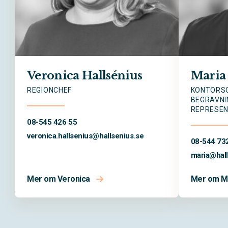
Veronica Hallsénius
Maria
REGIONCHEF
KONTORSC
BEGRAVNI
REPRESE
08-545 426 55
veronica.hallsenius@
hallsenius.se
08-544 73
maria@
hal
Mer om Veronica
Mer om M