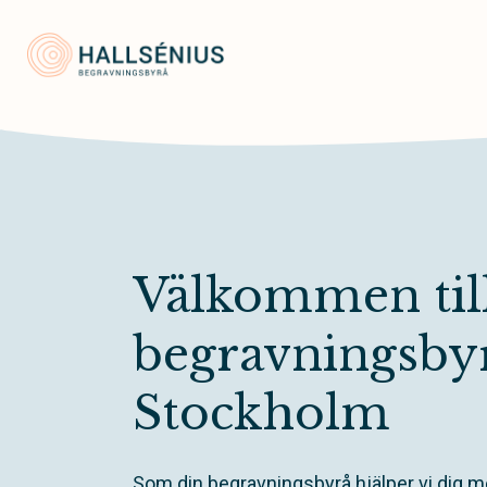
Hallsénius Begravningsbyrå
Välkommen till
begravningsbyr
Stockholm
Som din begravningsbyrå hjälper vi dig me