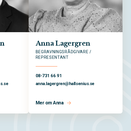
on
Anna Lagergren
BEGRAVNINGSRÅDGIVARE /
REPRESENTANT
08-731 66 91
us.se
anna.lagergren@
hallsenius.se
Mer om Anna