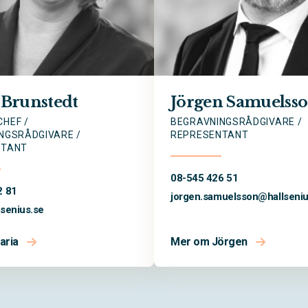
 Brunstedt
Jörgen Samuelss
HEF /
BEGRAVNINGSRÅDGIVARE /
NGSRÅDGIVARE /
REPRESENTANT
NTANT
08-545 426 51
2 81
jorgen.samuelsson@
hallseni
lsenius.se
aria
Mer om Jörgen