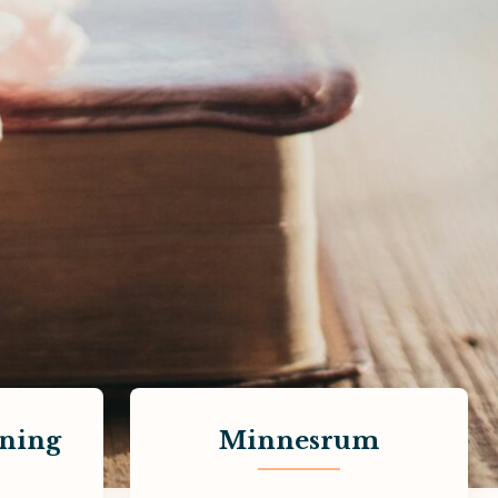
vning
Minnesrum