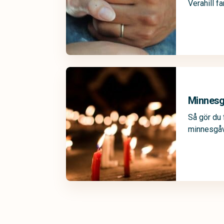
Verahill fa
Minnes
Så gör du 
minnesgåv