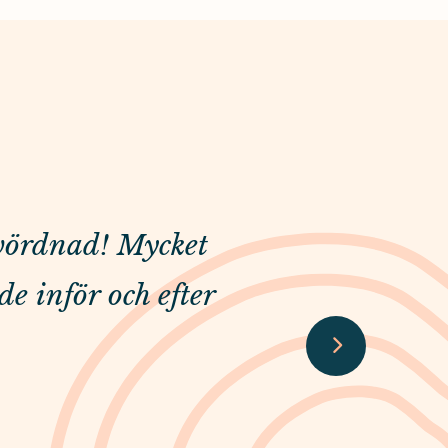
 vördnad! Mycket
Varmt och pr
de inför och efter