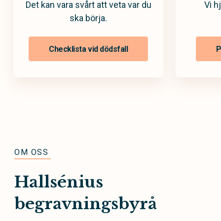
Det kan vara svårt att veta var du
Vi h
ska börja.
Checklista vid dödsfall
P
OM OSS
Hallsénius
begravningsbyrå