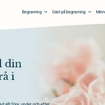
Begravning
Gäst på begravning
Minn
 din
å i
d allt före, under och efter