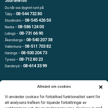
Jourtelefon
Du når oss dygnet runt på:
08-544 732 80
Täby –
08-545 426 50
Stockholm –
08-586 124 00
Nacka –
08-731 66 90
Lidingö –
08-540 207 38
Åkersberga –
08-511 703 82
Vallentuna –
08-500 204 73
Haninge –
08-712 80 23
Tyresö –
08-614 33 99
Danderyd –
Öppettider:
Allmänt om cookies
Vardagar 09.00–16.00.
Telefonjour dygnet runt.
Vi använder cookies för förbättrad funktionalitet samt för
att analysera trafiken för löpande förbättringar av