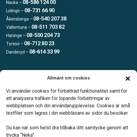
08-586 124 00
Nacka –
08-731 66 90
Lidingö –
08-540 207 38
Åkersberga –
08-511 703 82
Vallentuna –
08-500 204 73
Haninge –
08-712 80 23
Tyresö –
08-614 33 99
Danderyd –
Öppettider:
Allmänt om cookies
Vardagar 09.00–16.00.
Telefonjour dygnet runt.
Vi använder cookies för förbättrad funktionalitet samt för
att analysera trafiken för löpande förbättringar av
webbplatsen och din användarupplevelse. Cookies är små
textfiler som lagras i din webbläsare av sidor du besöker.
Du kan när som helst dra tillbaka ditt samtycke genom att
Vårt systerbolag Verahill hjälper dig med familjejuridiken –
trycka “Neka”.