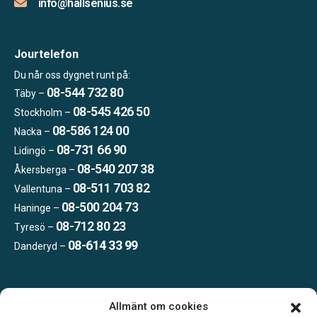
info@hallsenius.se
Jourtelefon
Du når oss dygnet runt på:
08-544 732 80
Täby –
08-545 426 50
Stockholm –
08-586 124 00
Nacka –
08-731 66 90
Lidingö –
08-540 207 38
Åkersberga –
08-511 703 82
Vallentuna –
08-500 204 73
Haninge –
08-712 80 23
Tyresö –
08-614 33 99
Danderyd –
Öppettider:
Allmänt om cookies