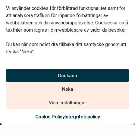
Vardagar 09.00–16.00.
Telefonjour dygnet runt.
Vi använder cookies för förbättrad funktionalitet samt för
att analysera trafiken för löpande förbättringar av
webbplatsen och din användarupplevelse. Cookies är små
textfiler som lagras i din webbläsare av sidor du besöker.
Du kan när som helst dra tillbaka ditt samtycke genom att
Vårt systerbolag Verahill hjälper dig med familjejuridiken –
trycka “Neka”.
genom hela livet.
Varmt välkommen.
Godkänn
Vi är auktoriserade av Sveriges Begravningsbyråers Förbund och
Neka
har högt ställda krav på utbildning, kvalitet, miljö och arbetsmiljö.
Visa inställningar
Kontakta oss
Cookie Policy
Integritetspolicy