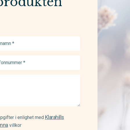
produkten
namn
ed)
onnummer
ed)
Klarahills
pgifter i enlighet med
änna
villkor