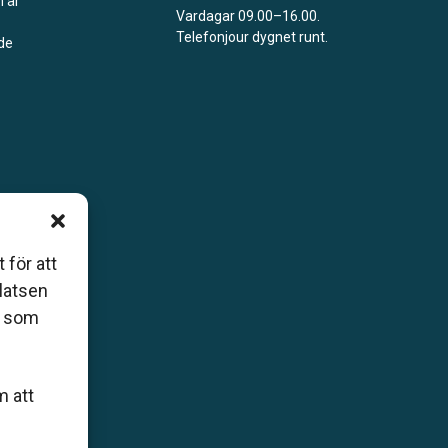
m är
Vardagar 09.00–16.00.
Telefonjour dygnet runt.
åde
 för att
platsen
r som
m att