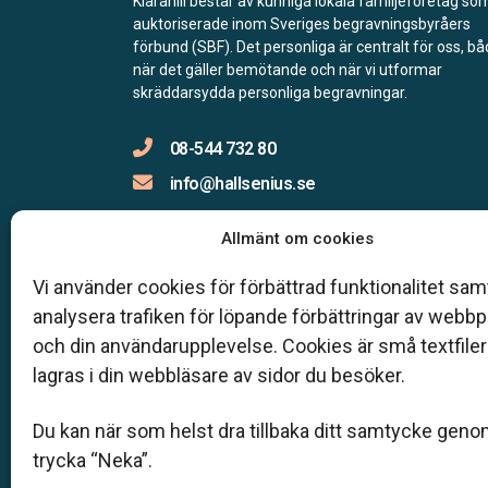
Klarahill består av kunniga lokala familjeföretag so
auktoriserade inom Sveriges begravningsbyråers
förbund (SBF). Det personliga är centralt för oss, b
när det gäller bemötande och när vi utformar
skräddarsydda personliga begravningar.
08-544 732 80
info@hallsenius.se
Allmänt om cookies
Jourtelefon
Vi använder cookies för förbättrad funktionalitet samt
analysera trafiken för löpande förbättringar av webb
Du når oss dygnet runt på:
08-544 732 80
och din användarupplevelse. Cookies är små textfile
Täby –
08-545 426 50
lagras i din webbläsare av sidor du besöker.
Stockholm –
08-586 124 00
Nacka –
08-731 66 90
Du kan när som helst dra tillbaka ditt samtycke geno
Lidingö –
08-540 207 38
trycka “Neka”.
Åkersberga –