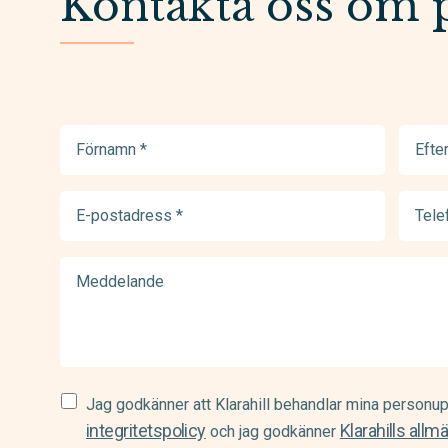
Kontakta oss om 
Förnamn
Efter
(Required)
(Requir
E-
Telef
postadress
(Requir
(Required)
Meddelande
Samtycke
Jag godkänner att Klarahill behandlar mina personup
(Required)
integritetspolicy
Klarahills allm
och jag godkänner