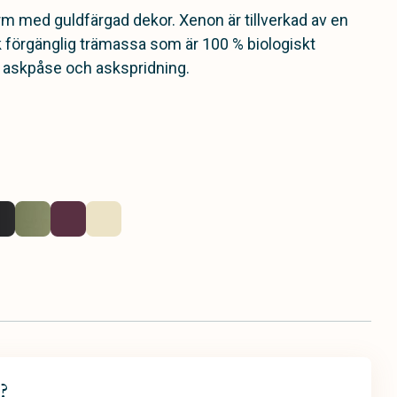
rm med guldfärgad dekor. Xenon är tillverkad av en
k förgänglig trämassa som är 100 % biologiskt
r askpåse och askspridning.
?