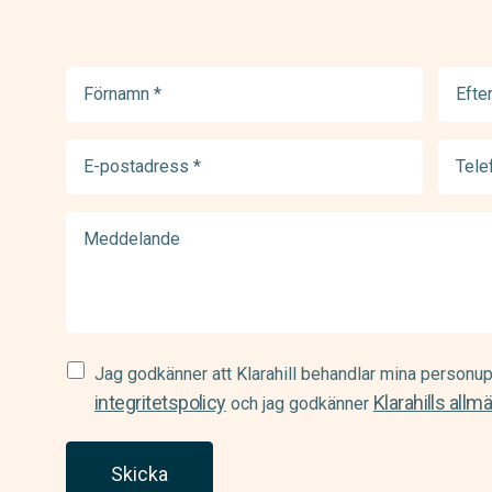
Förnamn
Efter
(Required)
(Requir
E-
Telef
postadress
(Requir
(Required)
Meddelande
Samtycke
Jag godkänner att Klarahill behandlar mina personup
(Required)
integritetspolicy
Klarahills allm
och jag godkänner
Skicka