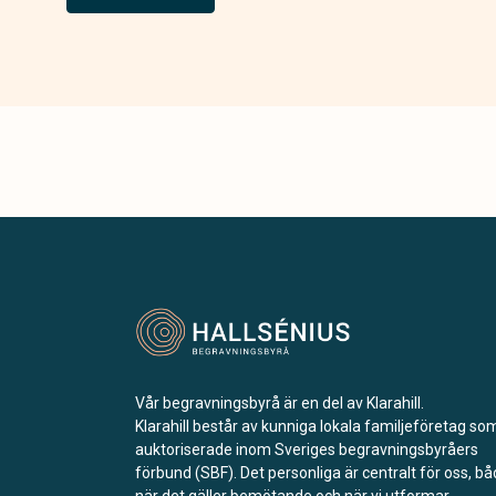
Vår begravningsbyrå är en del av Klarahill.
Klarahill består av kunniga lokala familjeföretag so
auktoriserade inom Sveriges begravningsbyråers
förbund (SBF). Det personliga är centralt för oss, b
när det gäller bemötande och när vi utformar