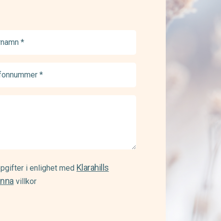
namn
ed)
onnummer
ed)
Klarahills
pgifter i enlighet med
änna
villkor