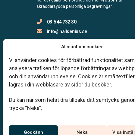
skräddarsydda personliga begravningar.
08-544 732 80
info@hallsenius.se
Allmänt om cookies
Jourtelefon
Vi använder cookies för förbättrad funktionalitet samt
analysera trafiken för löpande förbättringar av webb
Du når oss dygnet runt på:
08-544 732 80
och din användarupplevelse. Cookies är små textfile
Täby –
08-545 426 50
lagras i din webbläsare av sidor du besöker.
Stockholm –
08-586 124 00
Nacka –
08-731 66 90
Du kan när som helst dra tillbaka ditt samtycke geno
Lidingö –
08-540 207 38
trycka “Neka”.
Åkersberga –
08-511 703 82
Vallentuna –
08-500 204 73
Haninge –
08-712 80 23
Godkänn
Neka
Visa instä
Tyresö –