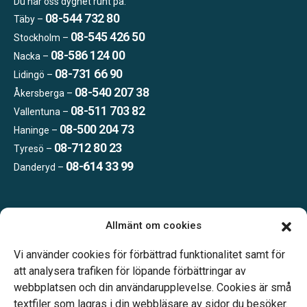
Du når oss dygnet runt på:
08-544 732 80
Täby –
08-545 426 50
Stockholm –
08-586 124 00
Nacka –
08-731 66 90
Lidingö –
08-540 207 38
Åkersberga –
08-511 703 82
Vallentuna –
08-500 204 73
Haninge –
08-712 80 23
Tyresö –
08-614 33 99
Danderyd –
Öppettider:
Allmänt om cookies
Vardagar 09.00–16.00.
Telefonjour dygnet runt.
Vi använder cookies för förbättrad funktionalitet samt för
att analysera trafiken för löpande förbättringar av
webbplatsen och din användarupplevelse. Cookies är små
textfiler som lagras i din webbläsare av sidor du besöker.