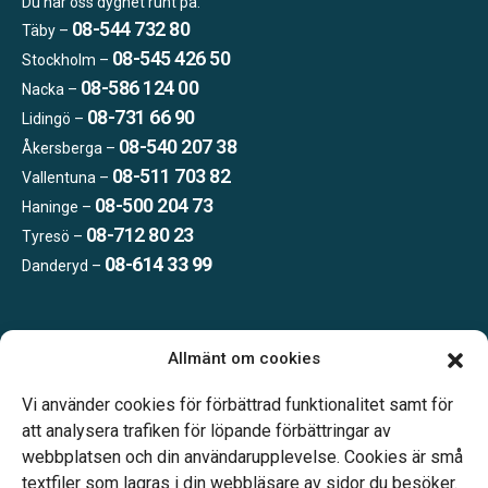
Du når oss dygnet runt på:
08-544 732 80
Täby –
08-545 426 50
Stockholm –
08-586 124 00
Nacka –
08-731 66 90
Lidingö –
08-540 207 38
Åkersberga –
08-511 703 82
Vallentuna –
08-500 204 73
Haninge –
08-712 80 23
Tyresö –
08-614 33 99
Danderyd –
Öppettider:
Allmänt om cookies
Vardagar 09.00–16.00.
Telefonjour dygnet runt.
Vi använder cookies för förbättrad funktionalitet samt för
att analysera trafiken för löpande förbättringar av
webbplatsen och din användarupplevelse. Cookies är små
textfiler som lagras i din webbläsare av sidor du besöker.